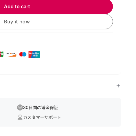
r
Add to cart
lanzi
096
Buy it now
ouble
ead
uper
ower
lamp
870
30日間の返金保証
カスタマーサポート