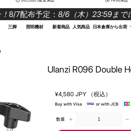
8/7配布予定：
8/6（木）23:59まで
三脚
照明機材
新着商品
人気商品
日本倉庫から出荷
0
Ulanzi R096 Double 
Regular
¥4,580 JPY （税込）
price
Buy with Visa
or with JCB
数量
D
Increase
Quantity
q
quantity