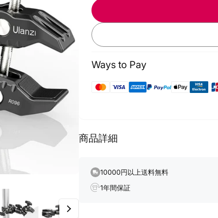
fo
for
U
Ulanzi
R
R096
D
Double
H
Head
S
Super
Ways to Pay
P
Power
C
Clamp
2
2870
Payment
methods
商品詳細
10000円以上送料無料
1年間保証