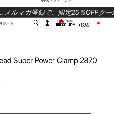
にメルマガ登録で、限定25％OFFクーポ
0
Subtotal
0
サポート
items
¥0 JPY （税込）
Log
in
Head Super Power Clamp 2870
ecrease
uantity