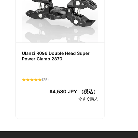
Ulanzi R096 Double Head Super
Power Clamp 2870
25
(25)
total
reviews
Regular
¥4,580 JPY （税込）
price