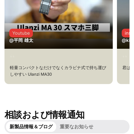
Youtube
inst
@平岡 雄太
@kio
軽量コンパクトなだけでなくカラビナ式で持ち運び
君はま
しやすい Ulanzi MA30
相談および情報通知
新製品情報＆ブログ
重要なお知らせ