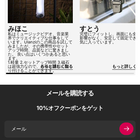
みほこ
すとう
私はミュージックビデオ、音楽業
完璧にフィットし、画面にも全
界でクリエイティブな仕事をして
影響がなく、安定して固定でき
います。Ulanziのこの商品を試して
気に入っています。
みましたが、その携帯性やセット
アップ時間、品質などに驚きまし
た。 良い点はいくつかあると思い
ます。
1.軽量 2.セットアップ時間 3.磁石
は超強力なので、必要な場所に取
もっと詳しく知る
もっと詳しく
り付けることができます。
メールを購読する
10%オフクーポンをゲット
メ