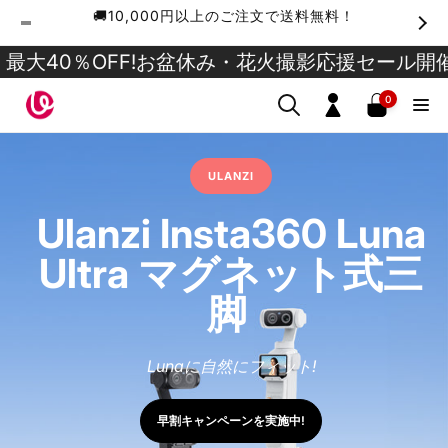
ン
🚚10,000円以上のご注文で送料無料！
ツ
に
0
％OFF!
お盆休み・花火撮影応援セール開催中！最
進
個
む
の
ア
0
ロ
イ
テ
グ
ム
イ
ULANZI
ン
Ulanzi Insta360 Luna
Ultra マグネット式三
脚
Lunaに自然にフィット!
早割キャンペーンを実施中!