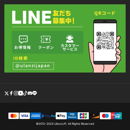
Twitter
Facebook
Instagram
YouTube
TikTok
discord
line
決
©2012-2024
UlanziJP
,
All Rights Reserved
済