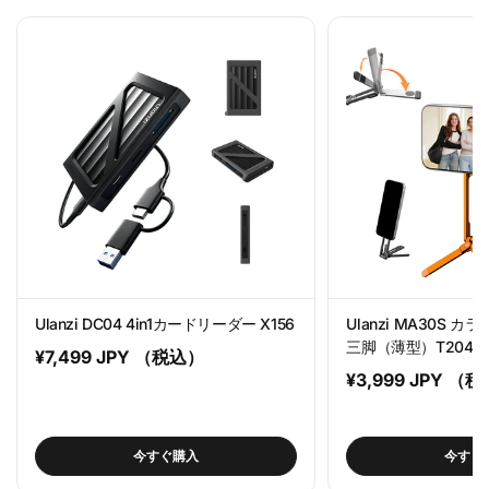
Ulanzi DC04 4in1カードリーダー X156
Ulanzi MA30S 
三脚（薄型）T204
通
¥7,499 JPY （税込）
通
¥3,999 JPY （
常
常
価
価
格
今すぐ購入
今すぐ
格