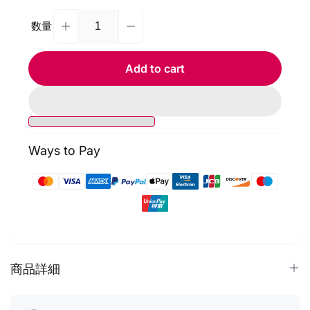
数量
Decrease
Increase
Quantity
quantity
quantity
for
for
Add to cart
Ulanzi
Ulanzi
2.7M
2.7M
ラ
ラ
イ
イ
ト
ト
Ways to Pay
ス
ス
タ
タ
ン
ン
Payment
ド
ド
methods
T097
T097
商品詳細
1.
2.7メートルまで伸ばすことが可能：さまざまな設定で必