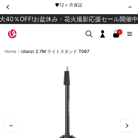
Skip to
🛡️12ヶ月保証
content
FF!
お盆休み・花火撮影応援セール開催中！最大40
0
0
items
Log
in
Home
Ulanzi 2.7M ライトスタンド T097
Skip to
product
information