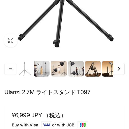
Ulanzi 2.7M ライトスタンド T097
Regular
¥6,999 JPY （税込）
price
Buy with Visa
or with JCB