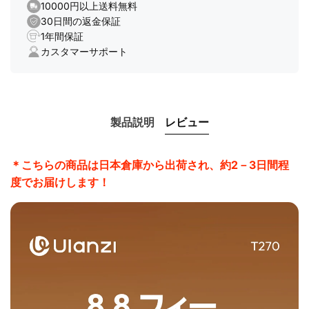
要な光を作り出すのに最適なライトスタンドで、比類のな
10000円以上送料無料
い高さを体験することができます。
30日間の返金保証
1年間保証
2.
折りたたみ式デザイン：軽量設計で収納スペースを節約
カスタマーサポート
し、持ち運びが簡単で、外出先での撮影に最適です。
3.
6kg の耐荷重：強化アルミニウム合金の脚で作られてお
り、曲がることなく安定したサポートを提供します。内蔵
フックにより、風の強い状況でも優れた安定性を提供しま
す。
製品説明
レビュー
4.
高さを簡単に調整：5セクションのセンターコラムと2セ
クションの脚を備えたこのライトスタンドには、柔軟な照
＊こちらの商品は日本倉庫から出荷され、約2－3日間程
明設定を可能にするクイックリリースレベルロックが付属
度でお届けします！
しています。
5.
ユニバーサルマウント：手間をかけずに設置できるよう
に設計されており、ビデオライトやカメラなどにも対応で
きます。