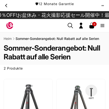
Direkt
🛡️12 Monate Garantie
zum
Inhalt
OFF!
お盆休み・花火撮影応援セール開催中！最大4
0
0
Artikel
Einloggen
Heim
Sommer-Sonderangebot: Null Rabatt auf alle Serien
Sommer-Sonderangebot: Null
Rabatt auf alle Serien
2 Produkte