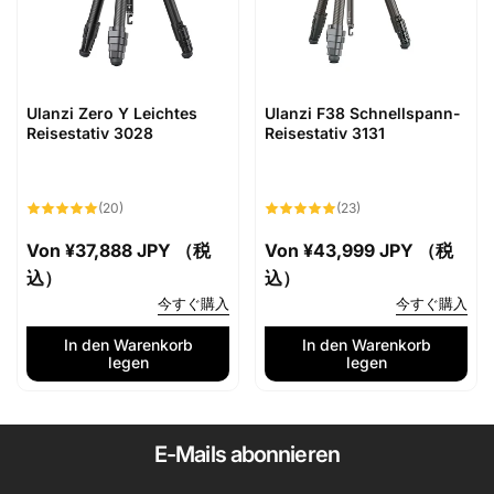
Ulanzi Zero Y Leichtes
Ulanzi F38 Schnellspann-
Reisestativ 3028
Reisestativ 3131
20
23
(20)
(23)
Bewertungen
Bewertungen
insgesamt
insgesamt
Normaler
Von
¥37,888 JPY （税
Normaler
Von
¥43,999 JPY （税
Preis
込）
Preis
込）
今すぐ購入
今すぐ購入
In den Warenkorb
In den Warenkorb
legen
legen
E-Mails abonnieren