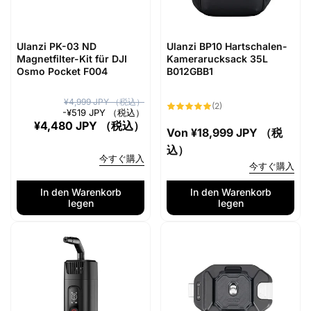
Ulanzi PK-03 ND
Ulanzi BP10 Hartschalen-
Magnetfilter-Kit für DJI
Kamerarucksack 35L
Osmo Pocket F004
B012GBB1
N
V
¥4,999 JPY （税込）
2
(2)
-
¥519 JPY （税込）
Bewertungen
o
e
insgesamt
¥4,480 JPY （税込）
Normaler
Von
¥18,999 JPY （税
r
r
Preis
込）
m
k
今すぐ購入
今すぐ購入
a
a
l
u
In den Warenkorb
In den Warenkorb
legen
legen
e
f
r
s
P
p
r
r
e
e
i
i