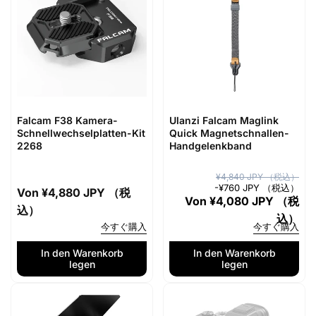
Falcam F38 Kamera-
Ulanzi Falcam Maglink
Schnellwechselplatten-Kit
Quick Magnetschnallen-
2268
Handgelenkband
N
V
¥4,840 JPY （税込）
-
¥760 JPY （税込）
Normaler
Von
¥4,880 JPY （税
o
e
Von
¥4,080 JPY （税
Preis
込）
r
r
込）
今すぐ購入
今すぐ購入
m
k
a
a
In den Warenkorb
In den Warenkorb
legen
legen
l
u
e
f
r
s