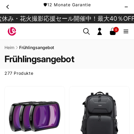
Direkt
🛡️12 Monate Garantie
zum
Inhalt
み・花火撮影応援セール開催中！最大40％OFF!
0
0
Artikel
Einloggen
Heim
Frühlingsangebot
Frühlingsangebot
277 Produkte