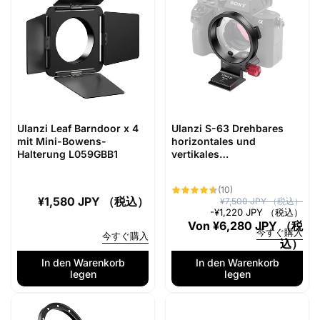
P
p
r
r
e
e
i
i
s
s
Ulanzi Leaf Barndoor x 4
Ulanzi S-63 Drehbares
mit Mini-Bowens-
horizontales und
Halterung L059GBB1
vertikales
Montageplatten-Kit 3246
10
(10)
Bewertungen
Normaler
¥1,580 JPY （税込）
N
V
¥7,500 JPY （税込）
insgesamt
-
¥1,220 JPY （税込）
Preis
o
e
Von
¥6,280 JPY （税
今すぐ購入
今すぐ購入
r
r
込）
m
k
In den Warenkorb
In den Warenkorb
a
a
legen
legen
l
u
e
f