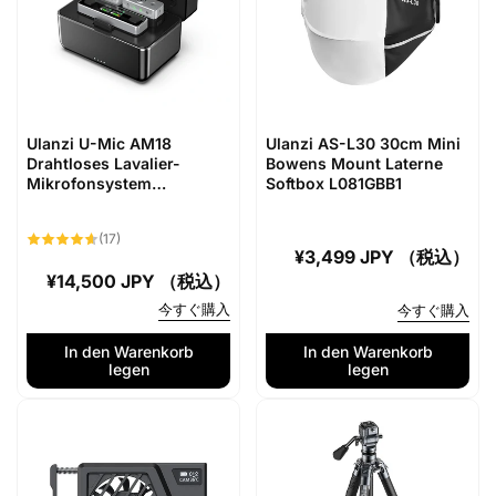
Ulanzi U-Mic AM18
Ulanzi AS-L30 30cm Mini
Drahtloses Lavalier-
Bowens Mount Laterne
Mikrofonsystem
Softbox L081GBB1
A018GBB2
17
(17)
Bewertungen
Normaler
¥3,499 JPY （税込）
insgesamt
Normaler
¥14,500 JPY （税込）
Preis
Preis
今すぐ購入
今すぐ購入
In den Warenkorb
In den Warenkorb
legen
legen