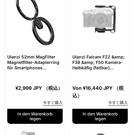
r
s
P
p
r
r
e
e
i
i
s
s
Ulanzi 52mm MagFilter
Ulanzi Falcam F22 &amp;
Magnetfilter-Adapterring
F38 &amp; F50 Kamera-
für Smartphones
Halbkäfig (faltbar)
M023GBW1
C00B3809
Normaler
¥2,999 JPY （税込）
Normaler
Von
¥16,440 JPY （税
Preis
Preis
込）
今すぐ購入
今すぐ購入
In den Warenkorb
In den Warenkorb
legen
legen