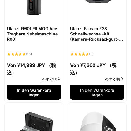
s
s
Ulanzi FM01 FILMOG Ace
Ulanzi Falcam F38
Tragbare Nebelmaschine
Schnellwechsel-Kit
R001
(Kamera-Rucksackgurt-
Clip) V2 F38B3803
15
5
(15)
(5)
Bewertungen
Bewertungen
insgesamt
insgesamt
Normaler
Von
¥14,999 JPY （税
Normaler
Von
¥7,260 JPY （税
Preis
込）
Preis
込）
今すぐ購入
今すぐ購入
In den Warenkorb
In den Warenkorb
legen
legen