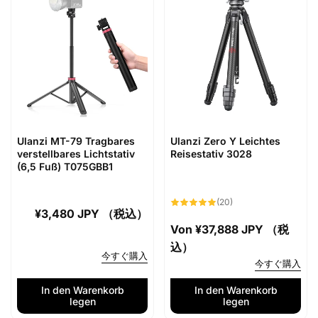
Ulanzi MT-79 Tragbares
Ulanzi Zero Y Leichtes
verstellbares Lichtstativ
Reisestativ 3028
(6,5 Fuß) T075GBB1
20
(20)
Bewertungen
Normaler
¥3,480 JPY （税込）
insgesamt
Normaler
Von
¥37,888 JPY （税
Preis
Preis
込）
今すぐ購入
今すぐ購入
In den Warenkorb
In den Warenkorb
legen
legen