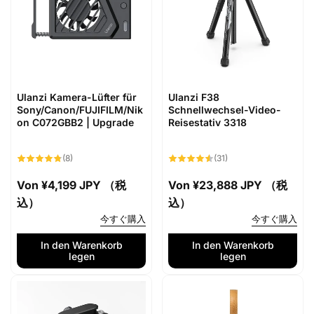
Ulanzi Kamera-Lüfter für
Ulanzi F38
Sony/Canon/FUJIFILM/Nik
Schnellwechsel-Video-
on C072GBB2 | Upgrade
Reisestativ 3318
8
31
(8)
(31)
Bewertungen
Bewertungen
insgesamt
insgesamt
Normaler
Von
¥4,199 JPY （税
Normaler
Von
¥23,888 JPY （税
Preis
込）
Preis
込）
今すぐ購入
今すぐ購入
In den Warenkorb
In den Warenkorb
legen
legen