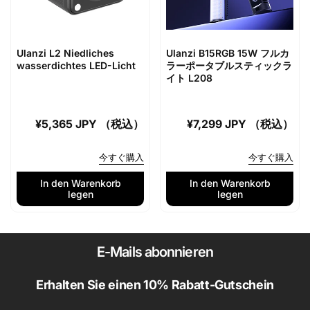
Ulanzi L2 Niedliches
Ulanzi B15RGB 15W フルカ
wasserdichtes LED-Licht
ラーポータブルスティックラ
イト L208
Normaler
¥5,365 JPY （税込）
Normaler
¥7,299 JPY （税込）
Preis
Preis
今すぐ購入
今すぐ購入
In den Warenkorb
In den Warenkorb
legen
legen
E-Mails abonnieren
Erhalten Sie einen 10% Rabatt-Gutschein