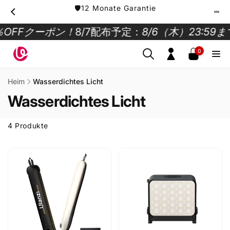
Direkt
🛡️12 Monate Garantie
zum
Inhalt
OFFクーポン！
8/7配布予定：
8/6（木）23:59
0
0
Artikel
Einloggen
Heim
Wasserdichtes Licht
Wasserdichtes Licht
4 Produkte