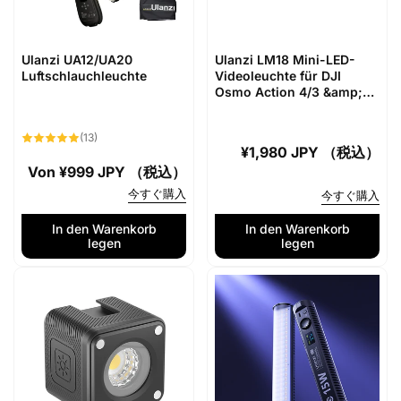
Ulanzi UA12/UA20
Ulanzi LM18 Mini-LED-
Luftschlauchleuchte
Videoleuchte für DJI
Osmo Action 4/3 &amp;
Pocket 3 L042GBB1
13
(13)
Bewertungen
Normaler
¥1,980 JPY （税込）
insgesamt
Normaler
Von
¥999 JPY （税込）
Preis
Preis
今すぐ購入
今すぐ購入
In den Warenkorb
In den Warenkorb
legen
legen