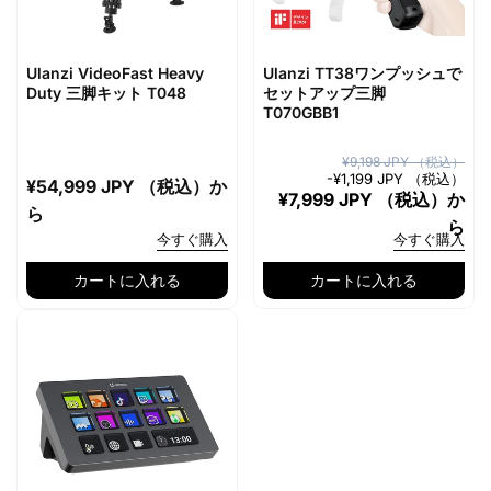
Ulanzi VideoFast Heavy
Ulanzi TT38ワンプッシュで
Duty 三脚キット T048
セットアップ三脚
T070GBB1
通
セ
¥9,198 JPY （税込）
-
¥1,199 JPY （税込）
通
¥54,999 JPY （税込）
か
常
ー
¥7,999 JPY （税込）
か
常
ら
価
ル
ら
価
今すぐ購入
今すぐ購入
格
価
格
格
カートに入れる
カートに入れる