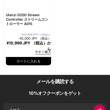
Ulanzi D200 Stream
Controller ストリームコン
トローラー A015
通
セ
¥12,999 JPY （税込）
-
¥2,000 JPY （税込）
常
ー
¥10,999 JPY （税込）
か
価
ル
ら
今すぐ購入
格
価
格
カートに入れる
メールを購読する
10%オフクーポンをゲット