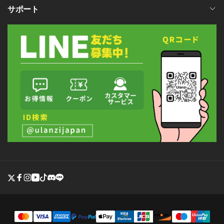
サポート
Twitter
Facebook
Instagram
YouTube
TikTok
discord
line
決