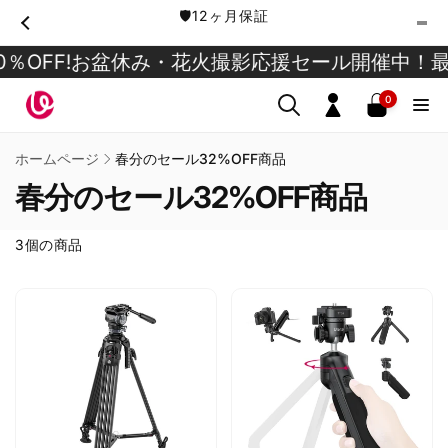
ン
🛡️12ヶ月保証
ツ
に
0
OFF!
お盆休み・花火撮影応援セール開催中！最大4
進
個
む
の
ア
0
ロ
イ
テ
グ
ム
ホームページ
春分のセール32%OFF商品
イ
春分のセール32%OFF商品
ン
3個の商品